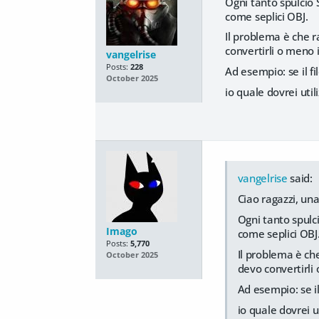
Ogni tanto spulcio 
come seplici OBJ.
Il problema è che r
convertirli o meno 
vangelrise
Posts:
228
Ad esempio: se il fi
October 2025
io quale dovrei util
vangelrise
said:
Ciao ragazzi, u
Ogni tanto spulc
Imago
come seplici OBJ
Posts:
5,770
Il problema è ch
October 2025
devo convertirli
Ad esempio: se il
io quale dovrei u