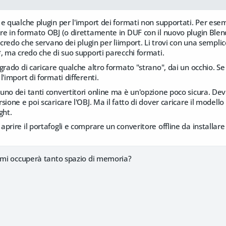
e qualche plugin per l'import dei formati non supportati. Per esem
e in formato OBJ (o direttamente in DUF con il nuovo plugin Blender
i credo che servano dei plugin per lìimport. Li trovi con una sempli
, ma credo che di suo supporti parecchi formati.
grado di caricare qualche altro formato "strano", dai un occhio. Se
'import di formati differenti.
no dei tanti convertitori online ma è un'opzione poco sicura. Devi
ione e poi scaricare l'OBJ. Ma il fatto di dover caricare il modello 
ght.
prire il portafogli e comprare un converitore offline da installare 
r mi occuperà tanto spazio di memoria?