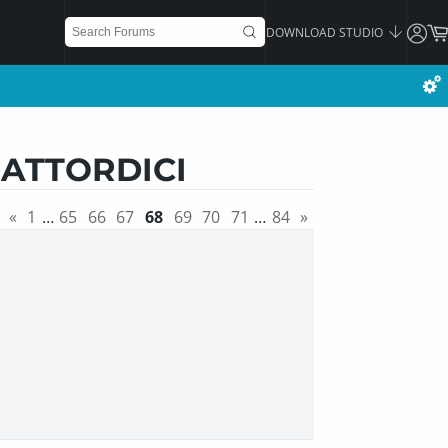
DOWNLOAD STUDIO
UATTORDICI
«
1
…
65
66
67
68
69
70
71
…
84
»