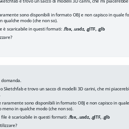
Sketchfab e trovo un sacco di modelli 3D carini, che mi piacerebb
aramente sono disponibili in formato OBJ e non capisco in quale fo
in qualche modo (che non so).
le è scaricabile in questi formati:
.fbx, .usdz, .glTF, .glb
izzare?
na domanda.
io Sketchfab e trovo un sacco di modelli 3D carini, che mi piacere
.
e raramente sono disponibili in formato OBJ e non capisco in quale 
 o meno in qualche modo (che non so).
 file è scaricabile in questi formati:
.fbx, .usdz, .glTF, .glb
tilizzare?