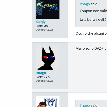
Imago
said:
Coupon non valido
Una bella novità
Kainjy
Posts:
909
October 2025
Occhio che alcuni co
Ma io sono DAZ+...
Imago
Posts:
5,770
October 2025
Imago
said: