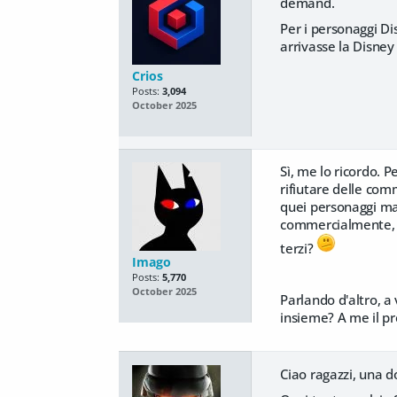
demand.
Per i personaggi Di
arrivasse la Disney 
Crios
Posts:
3,094
October 2025
Sì, me lo ricordo. 
rifiutare delle com
quei personaggi ma 
commercialmente, pe
terzi?
Imago
Posts:
5,770
October 2025
Parlando d'altro, a
insieme? A me il pr
Ciao ragazzi, una 