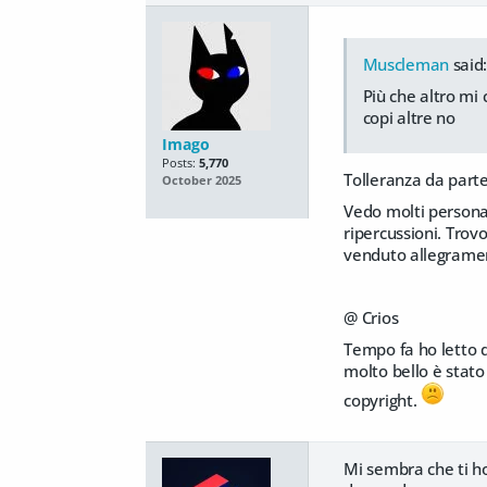
Muscleman
said
Più che altro mi
copi altre no
Imago
Posts:
5,770
Tolleranza da part
October 2025
Vedo molti persona
ripercussioni. Trov
venduto allegrament
@ Crios
Tempo fa ho letto d
molto bello è stato
copyright.
Mi sembra che ti ho