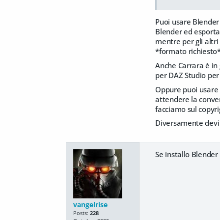
Puoi usare Blender 
Blender ed esportar
mentre per gli altr
*formato richiesto*
Anche Carrara è in 
per DAZ Studio per l
Oppure puoi usare u
attendere la convers
facciamo sul copyri
Diversamente devi a
Se installo Blende
vangelrise
Posts:
228