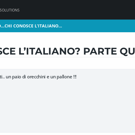
 SOLUTIONS
...CHI CONOSCE L’ITALIANO…
...CHI CONOSCE L’ITALIANO…
SCE L’ITALIANO? PARTE Q
i.. un paio di orecchini e un pallone !!!