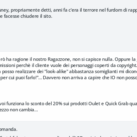
sney, propriamente detti, anni fa c'era il terrore nel furdom di ra
e facesse chiudere il sito.
Però ha ragione il nostro Ragazzone, non si capisce nulla. Oppure 
missioni perchè il cliente vuole dei personaggi coperti da copyrig
posso realizzare dei "look-alike" abbastanza somiglianti mi dicono
r cui puoi farlo!"... Davvero non arriva a capire che IO non poss
 voi funziona lo sconto del 20% sui prodotti Oulet e Quick Grab qu
ezzo non cambia...
domanda.