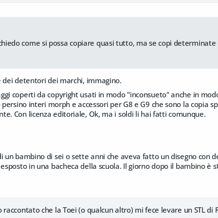
:
 chiedo come si possa copiare quasi tutto, ma se copi determinate c
e dei detentori dei marchi, immagino.
ggi coperti da copyright usati in modo "inconsueto" anche in mo
o persino interi morph e accessori per G8 e G9 che sono la copia spu
e. Con licenza editoriale, Ok, ma i soldi li hai fatti comunque.
i un bambino di sei o sette anni che aveva fatto un disegno con d
 esposto in una bacheca della scuola. Il giorno dopo il bambino è st
 raccontato che la Toei (o qualcun altro) mi fece levare un STL di R